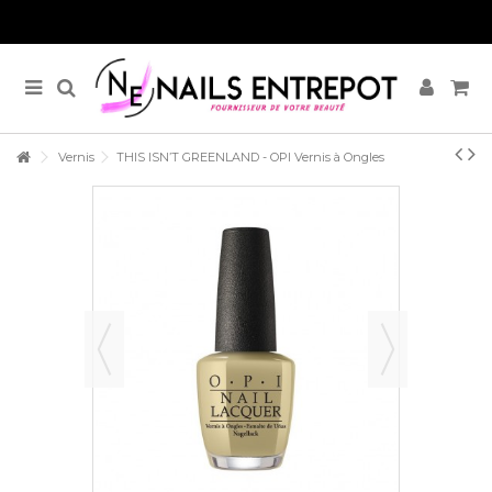
Vernis
THIS ISN’T GREENLAND - OPI Vernis à Ongles