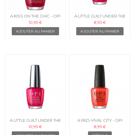
A KISS ON THE CHIC - OPI
A LITTLE GUILT UNDER THE
VERNIS INFINITE SHINE
KILT - OPI VERNIS À ONGLES
10,95 €
8,95 €
AJOUTER AU PANIER
AJOUTER AU PANIER
A LITTLE GUILT UNDER THE
A RED-VIVAL CITY - OPI
KILT - OPI VERNIS INFINITE
VERNIS À ONGLES
10,95 €
8,95 €
SHINE