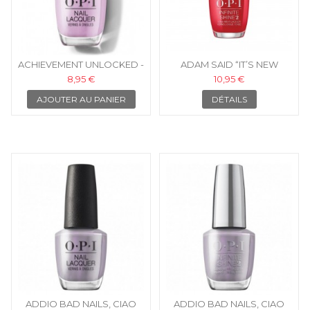
ACHIEVEMENT UNLOCKED -
ADAM SAID “IT’S NEW
OPI NLD60
YEAR’S, EVE” - OPI VERNIS
8,95 €
10,95 €
INFINITE SHINE
AJOUTER AU PANIER
DÉTAILS
ADDIO BAD NAILS, CIAO
ADDIO BAD NAILS, CIAO