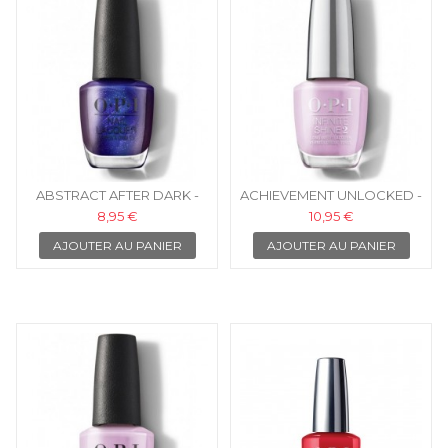
ABSTRACT AFTER DARK -
ACHIEVEMENT UNLOCKED -
OPI NLLA10
OPI ISLD60
8,95 €
10,95 €
AJOUTER AU PANIER
AJOUTER AU PANIER