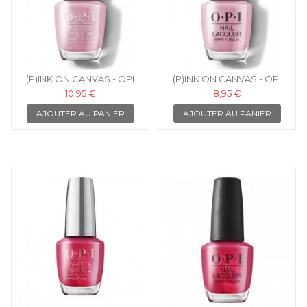
(P)INK ON CANVAS - OPI
(P)INK ON CANVAS - OPI
ISLLA03
NLLA03
10,95 €
8,95 €
AJOUTER AU PANIER
AJOUTER AU PANIER