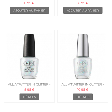
GREAT NAILS - OPI VERNIS À
GREAT NAILS - OPI VERNIS
8,95 €
10,95 €
ONGLES
INFINITE...
AJOUTER AU PANIER
AJOUTER AU PANIER
ALL A'TWITTER IN GLITTER -
ALL A'TWITTER IN GLITTER -
OPI VERNIS À ONGLES
OPI VERNIS INFINITE SHINE
8,95 €
10,95 €
DÉTAILS
DÉTAILS