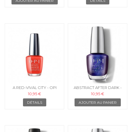
AJOUTER AU PANIER
DÉTAILS
A RED-VIVAL CITY - OPI
ABSTRACT AFTER DARK -
VERNIS INFINITE SHINE
OPI ISLLA10
10,95 €
10,95 €
DÉTAILS
AJOUTER AU PANIER