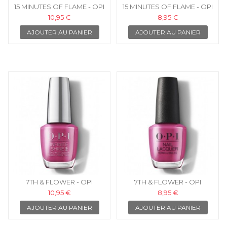
15 MINUTES OF FLAME - OPI
15 MINUTES OF FLAME - OPI
VERNIS INFINITE SHINE
VERNIS À ONGLES
10,95 €
8,95 €
AJOUTER AU PANIER
AJOUTER AU PANIER
7TH & FLOWER - OPI
7TH & FLOWER - OPI
ISLLA05
NLLA05
10,95 €
8,95 €
AJOUTER AU PANIER
AJOUTER AU PANIER