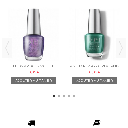
LEONARDO’S MODEL
RATED PEA-G - OPI VERNIS
COLOR - OPI VERNIS
INFINITE SHINE
10,95 €
10,95 €
INFINITE SHINE
AJOUTER AU PANIER
AJOUTER AU PANIER