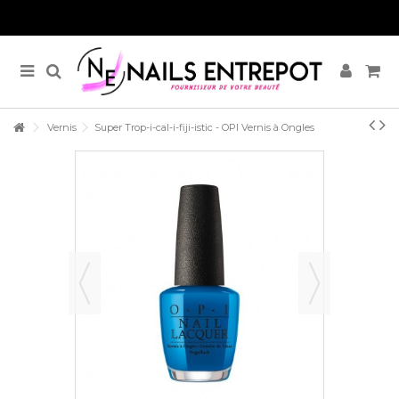
Vernis
Super Trop-i-cal-i-fiji-istic - OPI Vernis à Ongles