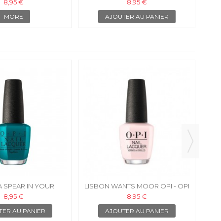
IS À ONGLES
POCKET? - OPI VERNIS À
8,95 €
8,95 €
ONGLES
MORE
AJOUTER AU PANIER
NEV
 A SPEAR IN YOUR
LISBON WANTS MOOR OPI - OPI
 - OPI VERNIS À
VERNIS À ONGLES
8,95 €
8,95 €
ONGLES
TER AU PANIER
AJOUTER AU PANIER