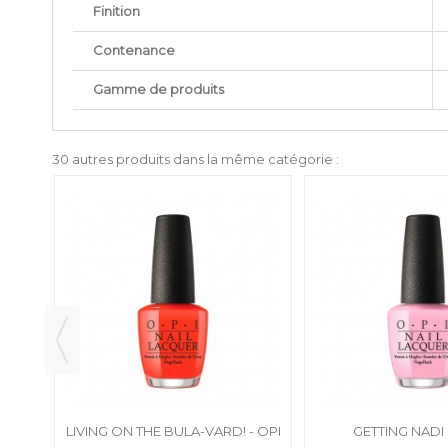
Finition
Contenance
Gamme de produits
30 autres produits dans la même catégorie :
OPI
LIVING ON THE BULA-VARD! - OPI
GETTING NADI