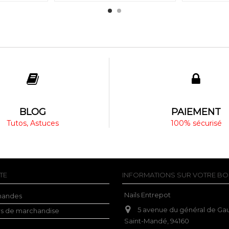
BLOG
PAIEMENT
Tutos, Astuces
100% sécurisé
TE
INFORMATIONS SUR VOTRE BO
Nails Entrepot
andes
5 avenue du général de Gau
rs de marchandise
Saint-Mandé, 94160