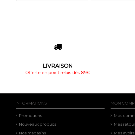
LIVRAISON
Offerte en point relais dès 89€
INFORMATIONS
MON COMP
Promotions
Mes comm
Nouveaux produits
Mes retou
Nos magasins
Mes avoirs