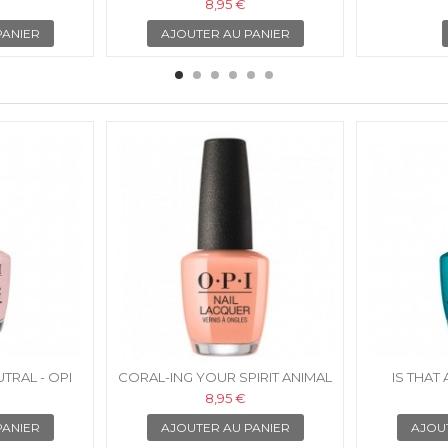
 VERNIS À
VERNIS À ONGLES
VERN
8,95 €
S
PANIER
AJOUTER AU PANIER
UTRAL - OPI
CORAL-ING YOUR SPIRIT ANIMAL
IS THAT
NGLES
- OPI VERNIS À ONGLES
POCKET?
8,95 €
PANIER
AJOUTER AU PANIER
AJOU