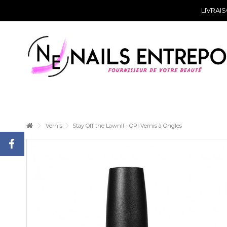
LIVRAI
Vernis
Stay Off the Lawn!! - OPI Vernis à Ongles