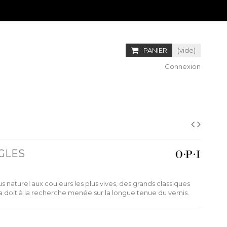
PANIER
(vide)
Connexion
NGLES
s naturel aux couleurs les plus vives, des grands classiques
a doit à la recherche menée sur la longue tenue du vernis.