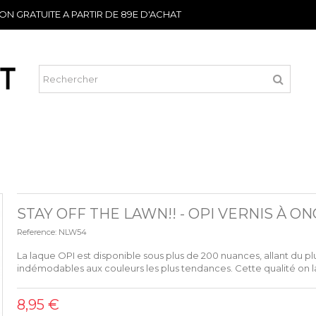
SON GRATUITE A PARTIR DE 89E D'ACHAT
STAY OFF THE LAWN!! - OPI VERNIS À O
Reference:
NLW54
La laque OPI est disponible sous plus de 200 nuances, allant du plu
indémodables aux couleurs les plus tendances. Cette qualité on l
8,95 €