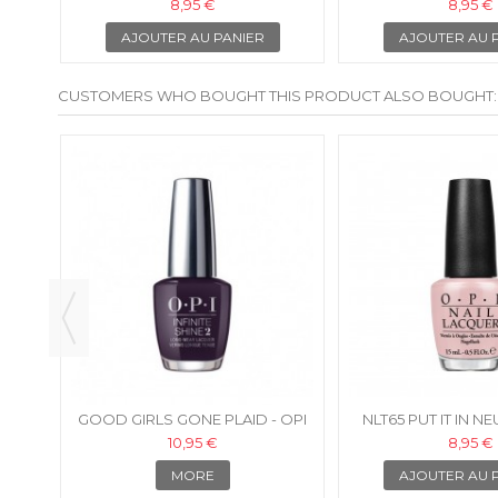
VERNIS À ONGLES
HONEYMOON - OPI
8,95 €
8,95 €
ONGLE
AJOUTER AU PANIER
AJOUTER AU 
CUSTOMERS WHO BOUGHT THIS PRODUCT ALSO BOUGHT:
ŒUR
GOOD GIRLS GONE PLAID - OPI
NLT65 PUT IT IN NE
VERNIS INFINITE SHINE
VERNIS À O
10,95 €
8,95 €
MORE
AJOUTER AU 