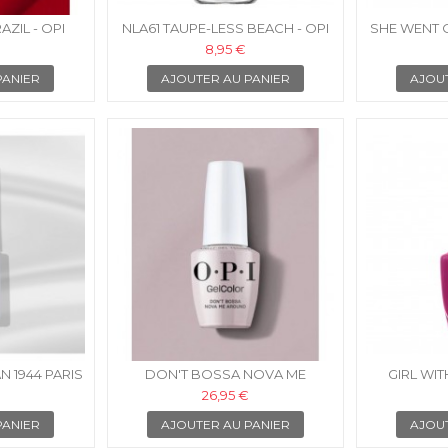
AZIL - OPI
NLA61 TAUPE-LESS BEACH - OPI
SHE WENT 
LLI-GEL
VERNIS À ONGLES
- OPI VER
8,95 €
PANIER
AJOUTER AU PANIER
AJOU
N 1944 PARIS
DON'T BOSSA NOVA ME
GIRL WIT
AROUND - OPI GELCOLOR
VERNIS
26,95 €
INTELLI-GEL
PANIER
AJOUTER AU PANIER
AJOU