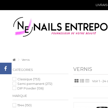
LIVRAI
Vernis
VERNIS
CATÉGORIES
Classique
(753)
Voir 1 - 24
Semi-permanent
(272)
DIP Powder
(136)
MARQUE
1944
(150)