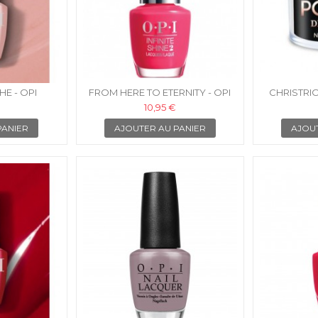
E - OPI
FROM HERE TO ETERNITY - OPI
CHRISTRI
LLI-GEL
VERNIS INFINITE SHINE
10,95 €
PANIER
AJOUTER AU PANIER
AJOU