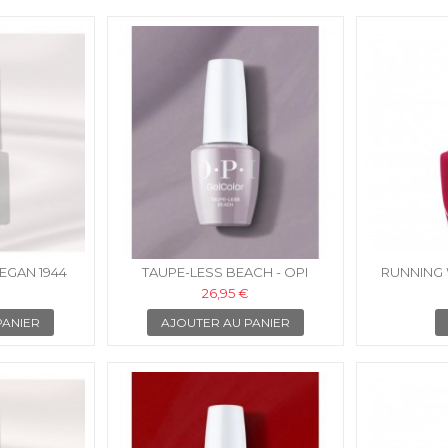
VEGAN 1944
TAUPE-LESS BEACH - OPI
RUNNING W
GELCOLOR INTELLI-GEL
CROWD - O
26,95 €
PANIER
AJOUTER AU PANIER