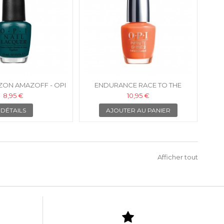
ZON AMAZOFF - OPI
ENDURANCE RACE TO THE
IS À ONGLES
FINISH - OPI VERNIS INFINITE
8,95 €
10,95 €
SHINE
DÉTAILS
AJOUTER AU PANIER
Afficher tout