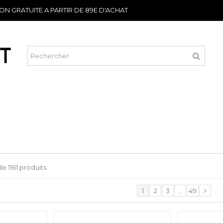
SON GRATUITE A PARTIR DE 89E D'ACHAT
 de 1161 produits
1
2
3
...
49