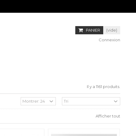
PANIER
(vide)
Connexion
Il y a 1161 produits.
Afficher tout