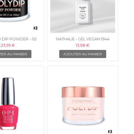
O DIP POWDER - 02
NATHALIE - GEL VEGAN 1944
PARIS
23,95 €
13,98 €
TER AU PANIER
AJOUTER AU PANIER