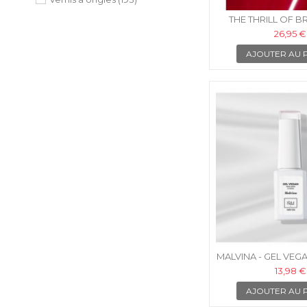
Brun cuivré
(2)
THE THRILL OF BR
Brun Mocha
(1)
GELCOLOR INTE
26,95 €
Brun Moka
(1)
Brun Scintillant
(1)
AJOUTER AU 
Brun Ébène
(1)
Cacao Noir
(1)
Cerise Intense
(1)
Champagne
(2)
Citron Mousseux
(1)
Corail
(2)
Corail Intense
(1)
Corail Pailleté
(1)
Corail Pétillant
(1)
Corail Rosé
(1)
Corail Tropical
(1)
Cuivre Étincelant
(1)
Dark Grey
(1)
Dark Indigo
(1)
Dark Nude
(1)
Doré
(3)
MALVINA - GEL VEGA
Doré Caféiné
(1)
13,98 €
Doré Scintillant
(1)
AJOUTER AU 
Framboise Étincelante
(1)