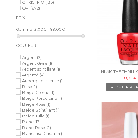
CHRISTRIO
(136)
OPI
(872)
PRIX
Gamme:
3,00€ - 89,00€
COULEUR
Argent
(2)
Argent Givré
(1)
Argent scintillant
(1)
NLA16 THE THRILL 
Argenté
(4)
OPI VERNIS À
8,95 €
Aubergine Intense
(1)
Base
(1)
AJOUTER AU 
Beige Crème
(1)
Beige Porcelaine
(1)
Beige Rosé
(1)
Beige Scintillant
(1)
Beige Tulle
(1)
Blanc
(13)
Blanc-Rose
(2)
Blanc Irisé Cristallin
(1)