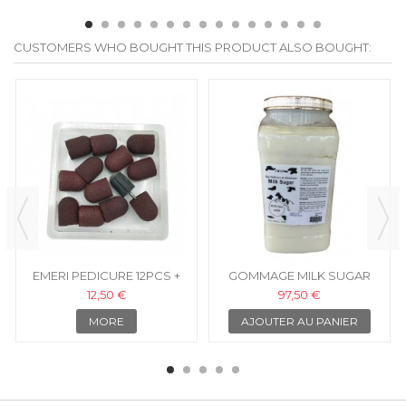
CUSTOMERS WHO BOUGHT THIS PRODUCT ALSO BOUGHT:
EMERI PEDICURE 12PCS +
GOMMAGE MILK SUGAR
MANDRIN
GALON
12,50 €
97,50 €
MORE
AJOUTER AU PANIER